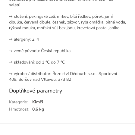
salátů.
⇢ složení: pekingské zelí, mrkev, bílá ředkev, pórek, jarní
cibulka, červená cibule, česnek, zázvor, rybí omáčka, pitná voda,
rýžová mouka, mořská sůl bez jódu, krevetová pasta, jablko
⇢ alergeny: 2, 4
⇢ země původu: Česká republika
⇢ skladování: od 1 °C do 7 °C
⇢ výrobce/ distributor:
Řeznictví Dědouch s.r.o., Sportovní
409, Boršov nad Vltavou, 373 82
Doplňkové parametry
Kategorie
:
Kimči
Hmotnost
:
0.6 kg
Z
á