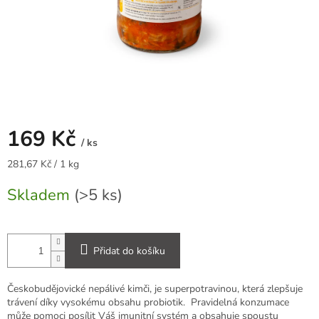
169 Kč
/ ks
Měrná
281,67 Kč / 1 kg
cena:
Skladem
(>5 ks)
Přidat do košíku
Českobudějovické nepálivé kimči, je superpotravinou, která zlepšuje
trávení díky vysokému obsahu probiotik. Pravidelná konzumace
může pomoci posílit Váš imunitní systém a obsahuje spoustu