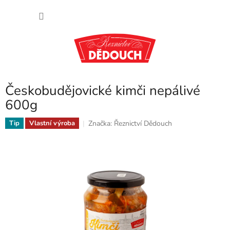
Přejít
NÁKU
na
obsah
KOŠÍK
Českobudějovické kimči nepálivé
600g
Značka:
Řeznictví Dědouch
Tip
Vlastní výroba