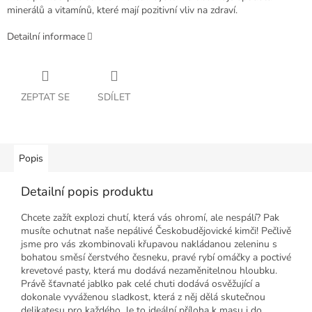
minerálů a vitamínů, které mají pozitivní vliv na zdraví.
Detailní informace
ZEPTAT SE
SDÍLET
Popis
Detailní popis produktu
Chcete zažít explozi chutí, která vás ohromí, ale nespálí? Pak
musíte ochutnat naše nepálivé Českobudějovické kimči! Pečlivě
jsme pro vás zkombinovali křupavou nakládanou zeleninu s
bohatou směsí čerstvého česneku, pravé rybí omáčky a poctivé
krevetové pasty, která mu dodává nezaměnitelnou hloubku.
Právě šťavnaté jablko pak celé chuti dodává osvěžující a
dokonale vyváženou sladkost, která z něj dělá skutečnou
delikatesu pro každého. Je to ideální příloha k masu i do