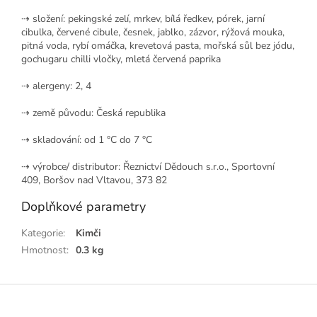
⇢ složení: pekingské zelí, mrkev, bílá ředkev, pórek, jarní
cibulka, červené cibule, česnek, jablko, zázvor, rýžová mouka,
pitná voda, rybí omáčka, krevetová pasta, mořská sůl bez jódu,
gochugaru chilli vločky, mletá červená paprika
⇢ alergeny: 2, 4
⇢ země původu: Česká republika
⇢ skladování: od 1 °C do 7 °C
⇢ výrobce/ distributor:
Řeznictví Dědouch s.r.o., Sportovní
409, Boršov nad Vltavou, 373 82
Doplňkové parametry
Kategorie
:
Kimči
Hmotnost
:
0.3 kg
Z
á