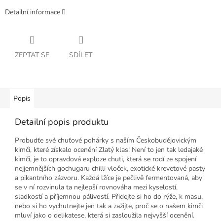
Detailní informace
ZEPTAT SE
SDÍLET
Popis
Detailní popis produktu
Probudťe své chuťové pohárky s naším Českobudějovickým
kimči, které získalo ocenění Zlatý klas! Není to jen tak ledajaké
kimči, je to opravdová exploze chuti, která se rodí ze spojení
nejjemnějších gochugaru chilli vloček, exotické krevetové pasty
a pikantního zázvoru. Každá lžíce je pečlivě fermentovaná, aby
se v ní rozvinula ta nejlepší rovnováha mezi kyselostí,
sladkostí a příjemnou pálivostí. Přidejte si ho do rýže, k masu,
nebo si ho vychutnejte jen tak a zažijte, proč se o našem kimči
mluví jako o delikatese, která si zasloužila nejvyšší ocenění.