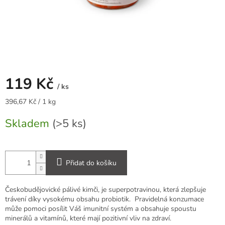
119 Kč
/ ks
Měrná
396,67 Kč / 1 kg
cena:
Skladem
(>5 ks)
Přidat do košíku
Českobudějovické pálivé kimči, je superpotravinou, která zlepšuje
trávení díky vysokému obsahu probiotik. Pravidelná konzumace
může pomoci posílit Váš imunitní systém a obsahuje spoustu
minerálů a vitamínů, které mají pozitivní vliv na zdraví.