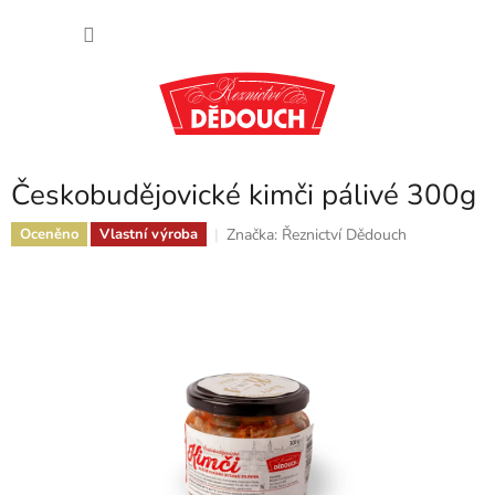
Přejít
NÁKU
na
obsah
KOŠÍK
Českobudějovické kimči pálivé 300g
Značka:
Řeznictví Dědouch
Oceněno
Vlastní výroba