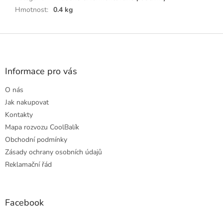
Hmotnost
:
0.4 kg
Z
á
p
a
Informace pro vás
t
O nás
í
Jak nakupovat
Kontakty
Mapa rozvozu CoolBalík
Obchodní podmínky
Zásady ochrany osobních údajů
Reklamační řád
Facebook