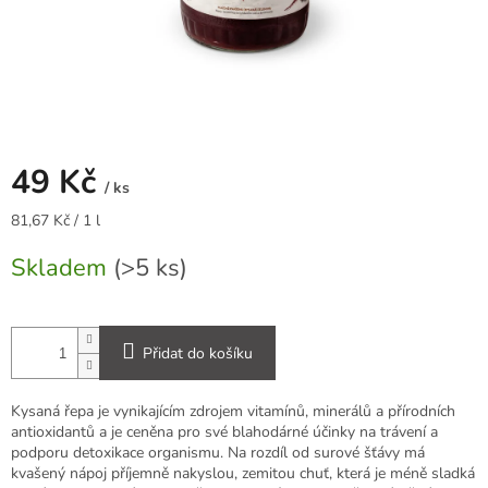
49 Kč
/ ks
Měrná
81,67 Kč / 1 l
cena:
Skladem
(>5 ks)
Přidat do košíku
Kysaná řepa je vynikajícím zdrojem vitamínů, minerálů a přírodních
antioxidantů a je ceněna pro své blahodárné účinky na trávení a
podporu detoxikace organismu. Na rozdíl od surové šťávy má
kvašený nápoj příjemně nakyslou, zemitou chuť, která je méně sladká