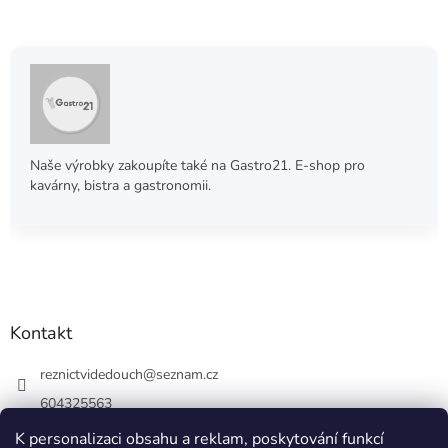
Naše výrobky zakoupíte také na Gastro21. E-shop pro
kavárny, bistra a gastronomii.
Kontakt
reznictvidedouch
@
seznam.cz
604325563
K personalizaci obsahu a reklam, poskytování funkcí