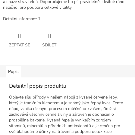
a snáze stravitelná. Doporučujeme ho pít pravidelně, ideálně ráno
nalačno, pro podporu celkové vitality.
Detailní informace
ZEPTAT SE
SDÍLET
Popis
Detailní popis produktu
Objevte sílu přírody v našem nápoji z kysané červené řepy,
který je tradičním klenotem a je známý jako řepný kvas. Tento
nápoj vzniká řízeným procesem mléčného kvašení, čímž si
zachovává všechny cenné živiny a zároveň je obohacen o
prospěšné bakterie. Kysaná řepa je vynikajícím zdrojem
vitamínů, minerálů a přírodních antioxidantů a je ceněna pro
své blahodárné účinky na trávení a podporu detoxikace