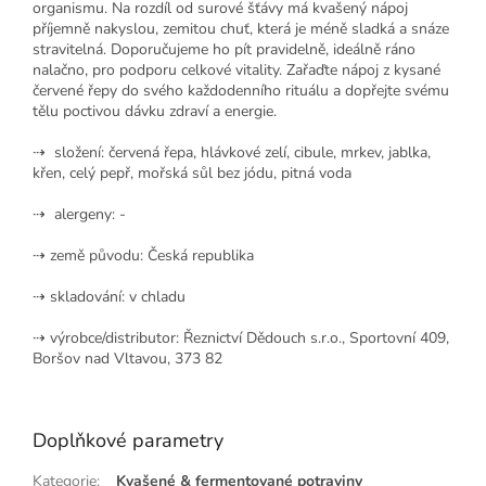
organismu. Na rozdíl od surové šťávy má kvašený nápoj
příjemně nakyslou, zemitou chuť, která je méně sladká a snáze
stravitelná. Doporučujeme ho pít pravidelně, ideálně ráno
nalačno, pro podporu celkové vitality. Zařaďte nápoj z kysané
červené řepy do svého každodenního rituálu a dopřejte svému
tělu poctivou dávku zdraví a energie.
⇢ složení: č
ervená řepa, hlávkové zelí, cibule, mrkev, jablka,
křen, celý pepř, mořská sůl bez jódu, pitná voda
⇢ alergeny: -
⇢ země původu: Česká republika
⇢ skladování: v chladu
⇢ výrobce/distributor: Řeznictví Dědouch s.r.o., Sportovní 409,
Boršov nad Vltavou, 373 82
Doplňkové parametry
Kategorie
:
Kvašené & fermentované potraviny