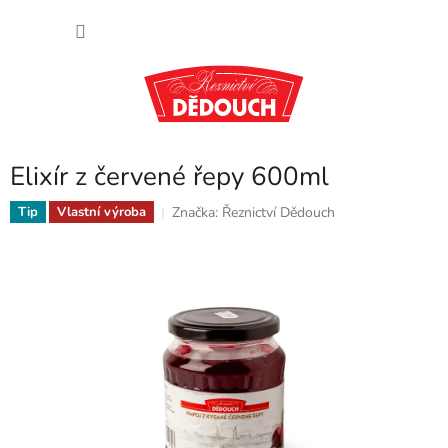
Přejít
NÁKU
na
obsah
KOŠÍK
Elixír z červené řepy 600ml
Značka:
Řeznictví Dědouch
Tip
Vlastní výroba