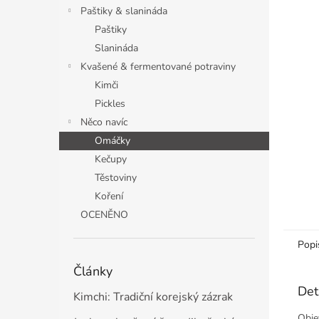
n
Paštiky & slanináda
e
Paštiky
l
Slanináda
Kvašené & fermentované potraviny
Kimči
Pickles
Něco navíc
Omáčky
Kečupy
Těstoviny
Koření
OCENĚNO
Popi
Články
Det
Kimchi: Tradiční korejský zázrak
Obje