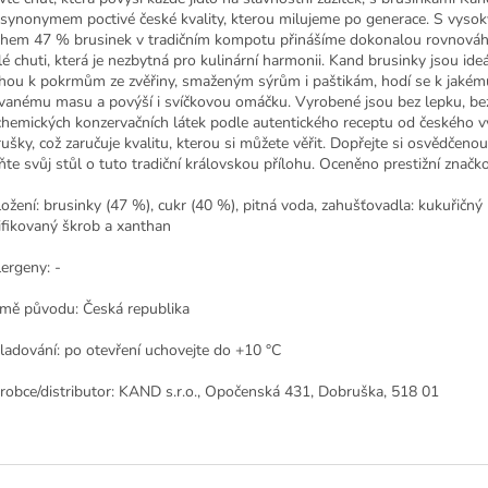
 synonymem poctivé české kvality, kterou milujeme po generace. S vyso
hem 47 % brusinek v tradičním kompotu přinášíme dokonalou rovnováh
lé chuti, která je nezbytná pro kulinární harmonii. Kand brusinky jsou ideá
ohou k pokrmům ze zvěřiny, smaženým sýrům i paštikám, hodí se k jakém
ovanému masu a povýší i svíčkovou omáčku. Vyrobené jsou bez lepku, bez
chemických konzervačních látek podle autentického receptu od českého v
ušky, což zaručuje kvalitu, kterou si můžete věřit. Dopřejte si osvědčenou
ňte svůj stůl o tuto tradiční královskou přílohu. Oceněno prestižní značk
ožení: b
rusinky (47 %), cukr (40 %), pitná voda, zahušťovadla: kukuřičný
fikovaný škrob a xanthan
ergeny: -
mě původu: Česká republika
ladování: p
o otevření uchovejte do +10 °C
robce/distributor: KAND s.r.o., Opočenská 431, Dobruška, 518 01