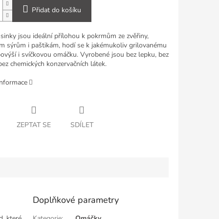
Přidat do košíku
sinky jsou ideální přílohou k pokrmům ze zvěřiny,
 sýrům i paštikám, hodí se k jakémukoliv grilovanému
ovýší i svíčkovou omáčku. Vyrobené jsou bez lepku, bez
 bez chemických konzervačních látek.
informace
ZEPTAT SE
SDÍLET
Doplňkové parametry
d, které
Kategorie
:
Omáčky