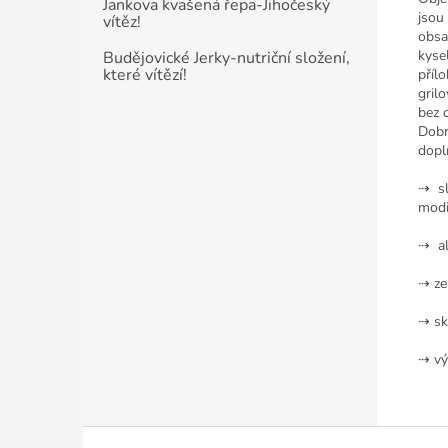
Jankova kvašená řepa-Jihočeský
jsou
vítěz!
obsa
kyse
Budějovické Jerky-nutriční složení,
které vítězí!
příl
gril
bez 
Dobr
dopl
⇢ sl
modi
⇢ al
⇢ ze
⇢ sk
⇢ vý
Z