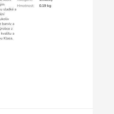
kým
Hmotnost
:
0.19 kg
u sladké a
lní
ukoliv
 barviv a
ýrobce z
 kvalitu a
ou Klasa.