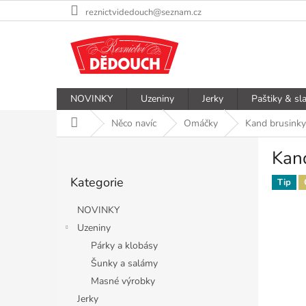
Přejít
reznictvidedouch@seznam.cz
na
obsah
NOVINKY
Uzeniny
Jerky
Paštiky & sl
Domů
Něco navíc
Omáčky
Kand brusink
P
Kan
o
Přeskočit
s
Kategorie
kategorie
Tip
t
r
NOVINKY
a
Uzeniny
n
Párky a klobásy
n
í
Šunky a salámy
p
Masné výrobky
a
Jerky