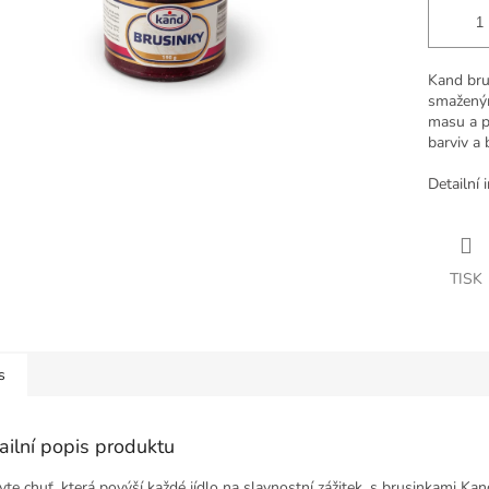
Kand bru
smaženým
masu a p
barviv a
Detailní 
TISK
s
ailní popis produktu
vte chuť, která povýší každé jídlo na slavnostní zážitek, s brusinkami Kan