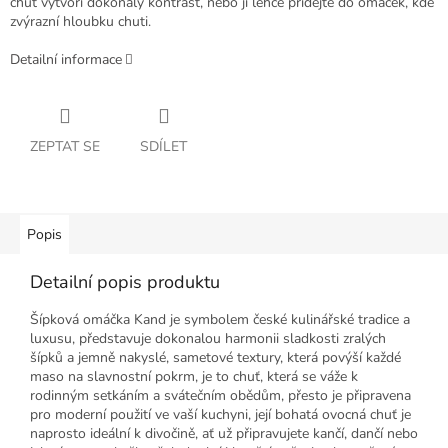
chuť vytvoří dokonalý kontrast, nebo ji lehce přidejte do omáček, kde
zvýrazní hloubku chuti.
Detailní informace
ZEPTAT SE
SDÍLET
Popis
Detailní popis produktu
Šípková omáčka Kand je symbolem české kulinářské tradice a
luxusu, představuje dokonalou harmonii sladkosti zralých
šípků a jemně nakyslé, sametové textury, která povýší každé
maso na slavnostní pokrm, je to chuť, která se váže k
rodinným setkáním a svátečním obědům, přesto je připravena
pro moderní použití ve vaší kuchyni, její bohatá ovocná chuť je
naprosto ideální k divočině, ať už připravujete kančí, dančí nebo