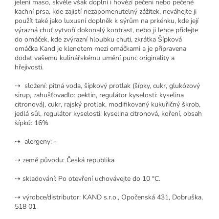
jelení maso, skvěle však doplní i hovězí pečeni nebo pečené
kachní prsa, kde zajistí nezapomenutelný zážitek, neváhejte ji
použít také jako luxusní doplněk k sýrům na prkénku, kde její
výrazná chuť vytvoří dokonalý kontrast, nebo ji lehce přidejte
do omáček, kde zvýrazní hloubku chuti, zkrátka Šípková
omáčka Kand je klenotem mezi omáčkami a je připravena
dodat vašemu kulinářskému umění punc originality a
hřejivosti.
⇢ složení: pitná voda, šípkový protlak (šípky, cukr, glukózový
sirup, zahušťovadlo: pektin, regulátor kyselosti: kyselina
citronová), cukr, rajský protlak, modifikovaný kukuřičný škrob,
jedlá sůl, regulátor kyselosti: kyselina citronová, koření, obsah
šípků: 16%
⇢ alergeny: -
⇢ země původu: Česká republika
⇢ skladování: Po otevření uchovávejte do 10 °C.
⇢ výrobce/distributor: KAND s.r.o., Opočenská 431, Dobruška,
518 01