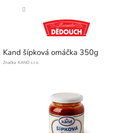
Přejít
NÁKU
na
obsah
KOŠÍK
Kand šípková omáčka 350g
Značka:
KAND s.r.o.