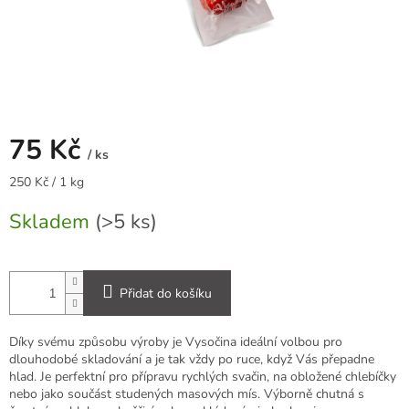
75 Kč
/ ks
Měrná
250 Kč / 1 kg
cena:
Skladem
(>5 ks)
Přidat do košíku
Díky svému způsobu výroby je Vysočina ideální volbou pro
dlouhodobé skladování a je tak vždy po ruce, když Vás přepadne
hlad. Je perfektní pro přípravu rychlých svačin, na obložené chlebíčky
nebo jako součást studených masových mís. Výborně chutná s