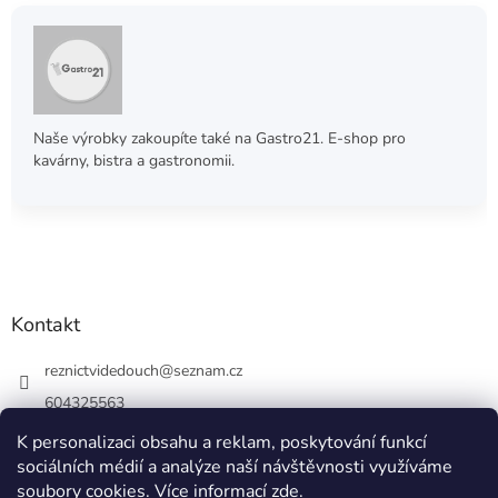
Naše výrobky zakoupíte také na Gastro21. E-shop pro
kavárny, bistra a gastronomii.
Kontakt
reznictvidedouch
@
seznam.cz
604325563
K personalizaci obsahu a reklam, poskytování funkcí
sociálních médií a analýze naší návštěvnosti využíváme
soubory cookies. Více informací
zde
.