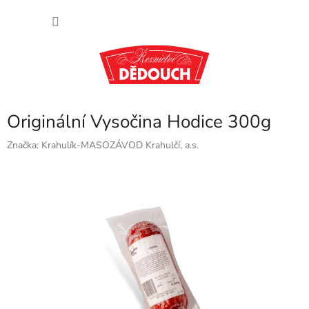
Přejít
NÁKU
na
obsah
KOŠÍK
Originální Vysočina Hodice 300g
Značka:
Krahulík-MASOZÁVOD Krahulčí, a.s.