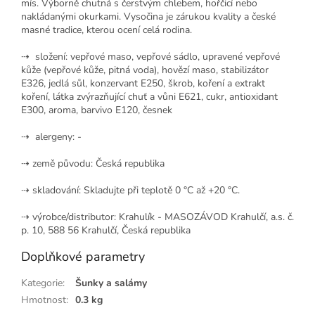
mís. Výborně chutná s čerstvým chlebem, hořčicí nebo
nakládanými okurkami. Vysočina je zárukou kvality a české
masné tradice, kterou ocení celá rodina.
⇢ složení: vepřové maso, vepřové sádlo, upravené vepřové
kůže (vepřové kůže, pitná voda), hovězí maso, stabilizátor
E326, jedlá sůl, konzervant E250, škrob, koření a extrakt
koření, látka zvýrazňující chuť a vůni E621, cukr, antioxidant
E300, aroma, barvivo E120, česnek
⇢ alergeny: -
⇢ země původu: Česká republika
⇢ skladování: Skladujte při teplotě 0 °C až +20 °C.
⇢ výrobce/distributor:
Krahulík - MASOZÁVOD Krahulčí, a.s. č.
p. 10, 588 56 Krahulčí, Česká republika
Doplňkové parametry
Kategorie
:
Šunky a salámy
Hmotnost
:
0.3 kg