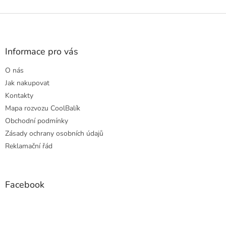
Z
á
p
a
Informace pro vás
t
O nás
í
Jak nakupovat
Kontakty
Mapa rozvozu CoolBalík
Obchodní podmínky
Zásady ochrany osobních údajů
Reklamační řád
Facebook