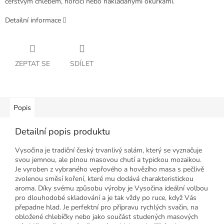
čerstvým chlebem, hořčicí nebo nakládanými okurkami.
Detailní informace
ZEPTAT SE
SDÍLET
Popis
Detailní popis produktu
Vysočina je tradiční český trvanlivý salám, který se vyznačuje
svou jemnou, ale plnou masovou chutí a typickou mozaikou.
Je vyroben z vybraného vepřového a hovězího masa s pečlivě
zvolenou směsí koření, které mu dodává charakteristickou
aroma. Díky svému způsobu výroby je Vysočina ideální volbou
pro dlouhodobé skladování a je tak vždy po ruce, když Vás
přepadne hlad. Je perfektní pro přípravu rychlých svačin, na
obložené chlebíčky nebo jako součást studených masových