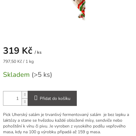
319 Kč
/ ks
Měrná
797,50 Kč / 1 kg
cena:
Skladem
(>5 ks)
Přidat do košíku
Pick Uherský salám je trvanlivý fermentovaný salám je bez lepku a
laktózy a stane se hvězdou každé obložené mísy, sendviče nebo
pohoštění k vínu či pivu. Je vyroben z vysokého podílu vepřového
masa, kdy na 100 g výrobku připadá až 159 g masa.