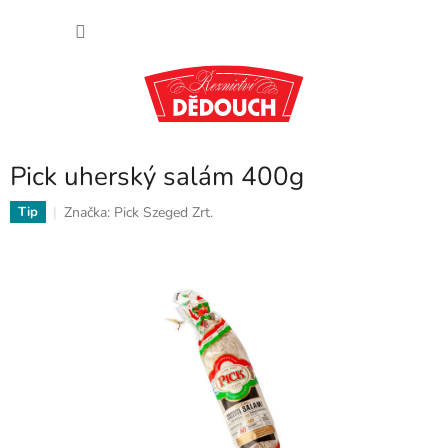
Přejít
NÁKU
na
obsah
KOŠÍK
Pick uherský salám 400g
Značka:
Pick Szeged Zrt.
Tip