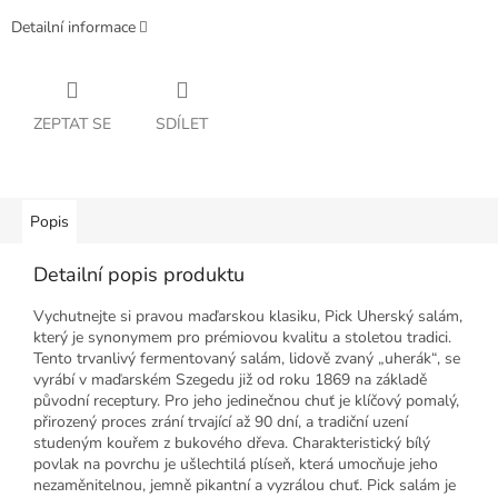
Detailní informace
ZEPTAT SE
SDÍLET
Popis
Detailní popis produktu
Vychutnejte si pravou maďarskou klasiku, Pick Uherský salám,
který je synonymem pro prémiovou kvalitu a stoletou tradici.
Tento trvanlivý fermentovaný salám, lidově zvaný „uherák“, se
vyrábí v maďarském Szegedu již od roku 1869 na základě
původní receptury. Pro jeho jedinečnou chuť je klíčový pomalý,
přirozený proces zrání trvající až 90 dní, a tradiční uzení
studeným kouřem z bukového dřeva. Charakteristický bílý
povlak na povrchu je ušlechtilá plíseň, která umocňuje jeho
nezaměnitelnou, jemně pikantní a vyzrálou chuť. Pick salám je