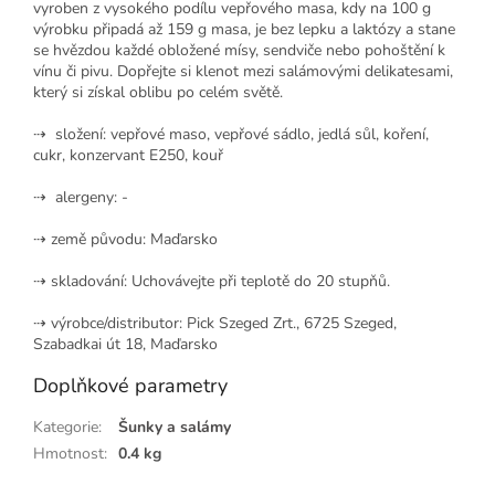
vyroben z vysokého podílu vepřového masa, kdy na 100 g
výrobku připadá až 159 g masa, je bez lepku a laktózy a stane
se hvězdou každé obložené mísy, sendviče nebo pohoštění k
vínu či pivu. Dopřejte si klenot mezi salámovými delikatesami,
který si získal oblibu po celém světě.
⇢ složení: v
epřové maso, vepřové sádlo, jedlá sůl, koření,
cukr, konzervant E250, kouř
⇢ alergeny: -
⇢ země původu: Maďarsko
⇢ skladování:
Uchovávejte při teplotě do 20 stupňů.
⇢ výrobce/distributor:
Pick Szeged Zrt., 6725 Szeged,
Szabadkai út 18, Maďarsko
Doplňkové parametry
Kategorie
:
Šunky a salámy
Hmotnost
:
0.4 kg