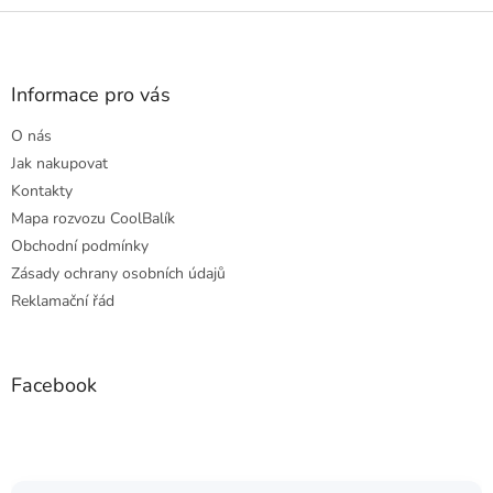
Z
á
p
a
Informace pro vás
t
O nás
í
Jak nakupovat
Kontakty
Mapa rozvozu CoolBalík
Obchodní podmínky
Zásady ochrany osobních údajů
Reklamační řád
Facebook