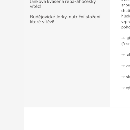
Jankova kvašená řepa-Jihočeský
snou
vítěz!
chutí
hled
Budějovické Jerky-nutriční složení,
které vítězí!
vzpr
poho
⇢ sl
(čes
⇢ al
⇢ ze
⇢ sk
⇢ vý
Z
á
p
a