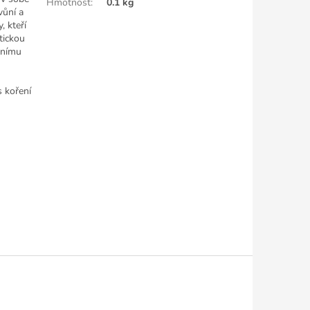
Hmotnost
:
0.1 kg
vůní a
, kteří
tickou
rnímu
s koření