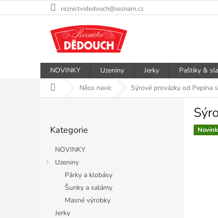
Přejít
reznictvidedouch@seznam.cz
na
obsah
NOVINKY
Uzeniny
Jerky
Paštiky & sl
Domů
Něco navíc
Sýrové provázky od Pepína s
P
Sýro
o
Přeskočit
s
Kategorie
kategorie
Novink
t
r
NOVINKY
a
Uzeniny
n
Párky a klobásy
n
í
Šunky a salámy
p
Masné výrobky
a
Jerky