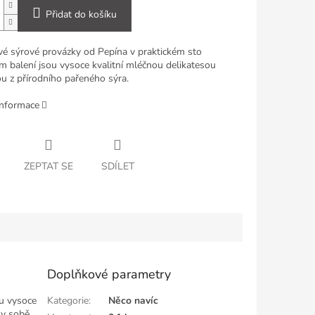
Přidat do košíku
é sýrové provázky od Pepína v praktickém sto
 balení jsou vysoce kvalitní mléčnou delikatesou
u z přírodního pařeného sýra.
informace
ZEPTAT SE
SDÍLET
Doplňkové parametry
u vysoce
Kategorie
:
Něco navíc
 v sobě