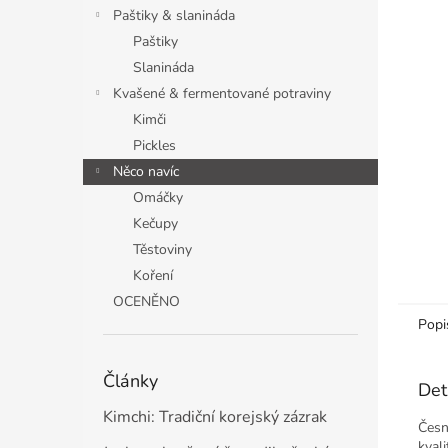
n
Paštiky & slanináda
e
Paštiky
l
Slanináda
Kvašené & fermentované potraviny
Kimči
Pickles
Něco navíc
Omáčky
Kečupy
Těstoviny
Koření
OCENĚNO
Popi
Články
Det
Kimchi: Tradiční korejský zázrak
Česn
kval