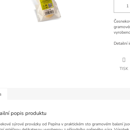
Česnekov
gramovém
vyrobeno
Detailní 
TISK
s
ailní popis produktu
ekové sýrové provázky od Pepína v praktickém sto gramovém balení jso
itní mléčnou delikatesou vyrobenou z přírodního pařeného sýra. Výrobek