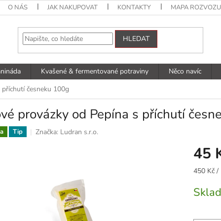
O NÁS
JAK NAKUPOVAT
KONTAKTY
MAPA ROZVOZU
HLEDAT
anináda
Kvašené & fermentované potraviny
Něco navíc
 příchutí česneku 100g
vé provázky od Pepína s příchutí čes
Značka:
Ludran s.r.o.
a
Tip
45 
Měrná
450 Kč /
cena:
Skla