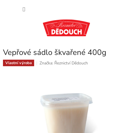
Přejít
NÁKU
na
obsah
KOŠÍK
Vepřové sádlo škvařené 400g
Značka:
Řeznictví Dědouch
Vlastní výroba