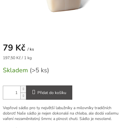
79 Kč
/ ks
Měrná
197,50 Kč / 1 kg
cena:
Skladem
(>5 ks)
Přidat do košíku
Vepřové sádlo pro ty největší labužníky a milovníky tradičních
dobrot! Naše sádlo je nejen dokonalé na chleba, ale dodá vašemu
vaření nezaměnitelný šmrnc a plnost chuti. Sádlo je nesolené.