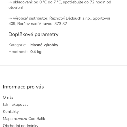
⇢ skladování: od 0 °C do 7 °C, spotřebujte do 72 hodin od
otevření
⇢ výrobce/ distributor:
Řeznictví Dědouch s.r.o., Sportovní
409, Boršov nad Vltavou, 373 82
Doplňkové parametry
Kategorie
:
Masné výrobky
Hmotnost
:
0.4 kg
Z
á
p
a
Informace pro vás
t
O nás
í
Jak nakupovat
Kontakty
Mapa rozvozu CoolBalík
Obchodní podmínky