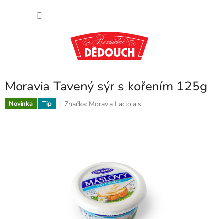
Přejít
NÁKU
na
obsah
KOŠÍK
Moravia Tavený sýr s kořením 125g
Značka:
Moravia Laclo a.s.
Novinka
Tip