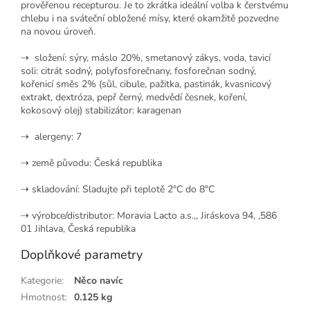
prověřenou recepturou. Je to zkrátka ideální volba k čerstvému
chlebu i na sváteční obložené mísy, které okamžitě pozvedne
na novou úroveň.
⇢ složení: sýry, máslo 20%, smetanový zákys, voda, tavicí
soli: citrát sodný, polyfosforečnany, fosforečnan sodný,
kořenicí směs 2% (sůl, cibule, pažitka, pastinák, kvasnicový
extrakt, dextróza, pepř černý, medvědí česnek, koření,
kokosový olej) stabilizátor: karagenan
⇢ alergeny: 7
⇢ země původu: Česká republika
⇢ skladování: Sladujte při teplotě 2°C do 8°C
⇢ výrobce/distributor:
Moravia Lacto a.s.,,
Jiráskova 94, ,
586
01 Jihlava,
Česká republika
Doplňkové parametry
Kategorie
:
Něco navíc
Hmotnost
:
0.125 kg