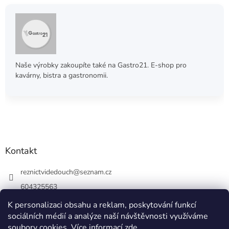
Naše výrobky zakoupíte také na Gastro21. E-shop pro
kavárny, bistra a gastronomii.
Kontakt
reznictvidedouch
@
seznam.cz
604325563
K personalizaci obsahu a reklam, poskytování funkcí
sociálních médií a analýze naší návštěvnosti využíváme
soubory cookies. Více informací
zde
.