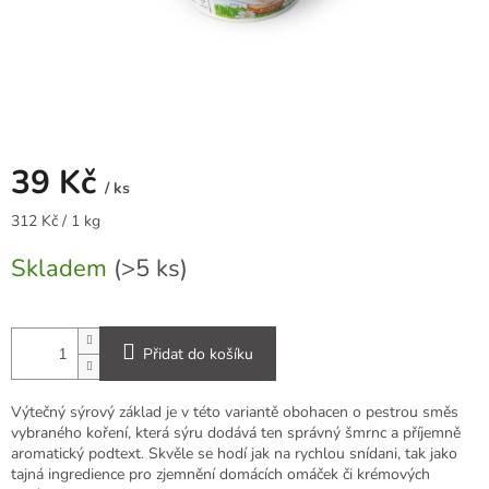
39 Kč
/ ks
Měrná
312 Kč / 1 kg
cena:
Skladem
(>5 ks)
Přidat do košíku
Výtečný sýrový základ je v této variantě obohacen o pestrou směs
vybraného koření, která sýru dodává ten správný šmrnc a příjemně
aromatický podtext. Skvěle se hodí jak na rychlou snídani, tak jako
tajná ingredience pro zjemnění domácích omáček či krémových