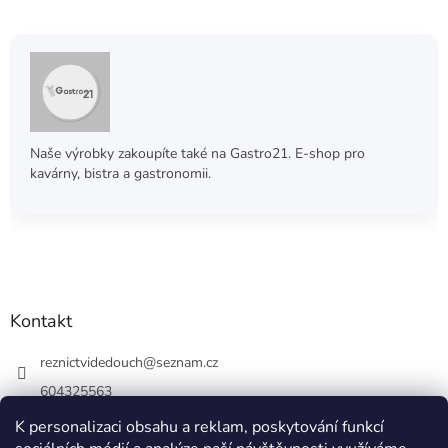
Naše výrobky zakoupíte také na Gastro21. E-shop pro
kavárny, bistra a gastronomii.
Kontakt
reznictvidedouch
@
seznam.cz
604325563
K personalizaci obsahu a reklam, poskytování funkcí