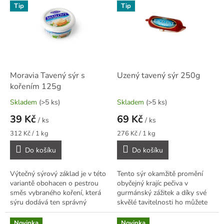
r
Tip
Tip
p
o
i
d
s
u
p
k
r
t
o
ů
d
Moravia Tavený sýr s
Uzený tavený sýr 250g
u
kořením 125g
k
Skladem
(>5 ks)
Skladem
(>5 ks)
t
39 Kč
69 Kč
ů
/ ks
/ ks
Měrná
Měrná
312 Kč / 1 kg
276 Kč / 1 kg
cena:
cena:
Do košíku
Do košíku
Výtečný sýrový základ je v této
Tento sýr okamžitě promění
variantě obohacen o pestrou
obyčejný krajíc pečiva v
směs vybraného koření, která
gurmánský zážitek a díky své
sýru dodává ten správný
skvělé tavitelnosti ho můžete
šmrnc a příjemně aromatický
využít i v teplé kuchyni k
podtext. Skvěle se hodí jak na...
zahuštění a zjemnění sýrových
Novinka
Novinka