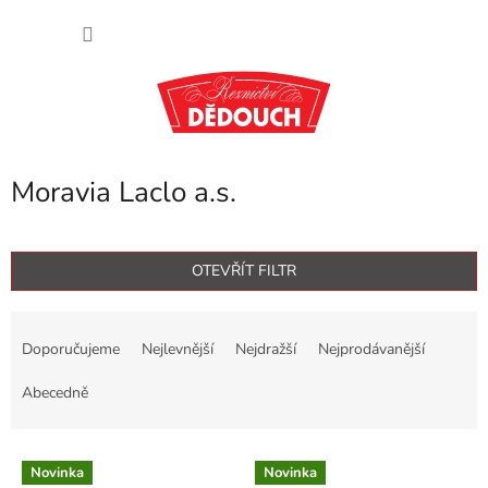
Přejít
NÁKU
na
obsah
KOŠÍK
Moravia Laclo a.s.
OTEVŘÍT FILTR
Ř
a
Doporučujeme
Nejlevnější
Nejdražší
Nejprodávanější
z
e
Abecedně
n
í
V
p
Novinka
Novinka
ý