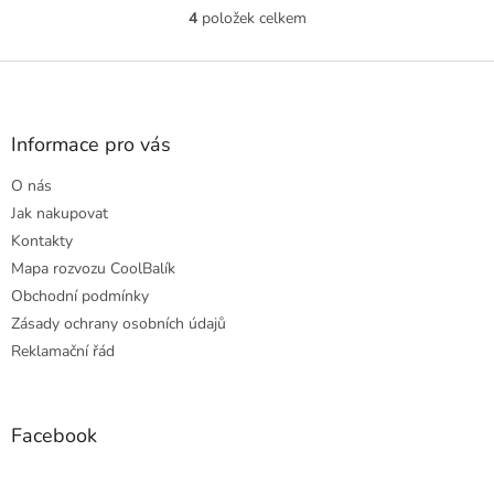
vyvážený chuťový profil.
rychlých večeří nebo
4
položek celkem
O
originálních...
v
l
Z
á
á
d
p
a
a
Informace pro vás
c
t
í
O nás
í
p
r
Jak nakupovat
v
Kontakty
k
Mapa rozvozu CoolBalík
y
Obchodní podmínky
v
ý
Zásady ochrany osobních údajů
p
Reklamační řád
i
s
u
Facebook