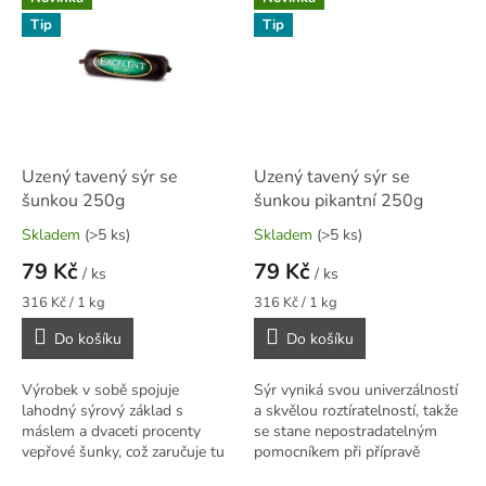
omáček...
Tip
Tip
Uzený tavený sýr se
Uzený tavený sýr se
šunkou 250g
šunkou pikantní 250g
Skladem
(>5 ks)
Skladem
(>5 ks)
79 Kč
79 Kč
/ ks
/ ks
Měrná
Měrná
316 Kč / 1 kg
316 Kč / 1 kg
cena:
cena:
Do košíku
Do košíku
Výrobek v sobě spojuje
Sýr vyniká svou univerzálností
lahodný sýrový základ s
a skvělou roztíratelností, takže
máslem a dvaceti procenty
se stane nepostradatelným
vepřové šunky, což zaručuje tu
pomocníkem při přípravě
nejlepší roztíratelnost a
sytých svačin do práce,