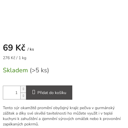
69 Kč
/ ks
Měrná
276 Kč / 1 kg
cena:
Skladem
(>5 ks)
Přidat do košíku
Tento sýr okamžitě promění obyčejný krajíc pečiva v gurmánský
zážitek a díky své skvělé tavitelnosti ho můžete využít i v teplé
kuchyni k zahuštění a zjemnění sýrových omáček nebo k provonění
zapékaných pokrmů.