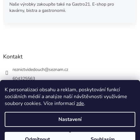
Naše výrobky zakoupíte také na Gastro21. E-shop pro
kavárny, bistra a gastronomii.
Kontakt
reznictvidedouch
@
seznam.cz
604325563
K personalizaci obsahu a reklam, poskytování funkcí
sociálních médií a analýze naší návštěvnosti využíváme
soubory cookies. Více informací
zde
.
Vytvořil Shoptet
Nastavení
Copyright 2026
ŘEZNICTVÍ DĚDOUCH, s.r.o.
. Všechna práva
Odmítnout
Souhlasím
vyhrazena.
Upravit nastavení cookies