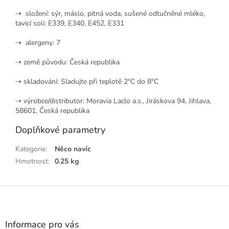
⇢ složení: sýr, máslo, pitná voda, sušené odtučněné mléko,
tavicí soli: E339, E340, E452, E331
⇢ alergeny: 7
⇢ země původu: Česká republika
⇢ skladování: Sladujte při teplotě 2°C do 8°C
⇢ výrobce/distributor: Moravia Laclo a.s., Jiráskova 94, Jihlava,
58601, Česká republika
Doplňkové parametry
Kategorie
:
Něco navíc
Hmotnost
:
0.25 kg
Z
á
p
a
Informace pro vás