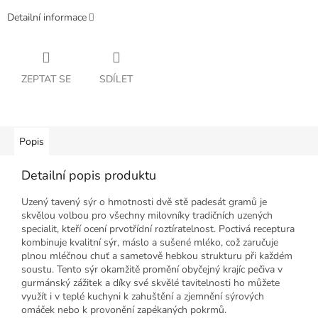
Detailní informace
ZEPTAT SE
SDÍLET
Popis
Detailní popis produktu
Uzený tavený sýr o hmotnosti dvě stě padesát gramů je
skvělou volbou pro všechny milovníky tradičních uzených
specialit, kteří ocení prvotřídní roztíratelnost. Poctivá receptura
kombinuje kvalitní sýr, máslo a sušené mléko, což zaručuje
plnou mléčnou chuť a sametově hebkou strukturu při každém
soustu. Tento sýr okamžitě promění obyčejný krajíc pečiva v
gurmánský zážitek a díky své skvělé tavitelnosti ho můžete
využít i v teplé kuchyni k zahuštění a zjemnění sýrových
omáček nebo k provonění zapékaných pokrmů.