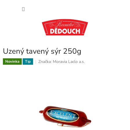
Přejít
NÁKU
na
obsah
KOŠÍK
Uzený tavený sýr 250g
Značka:
Moravia Laclo a.s.
Novinka
Tip